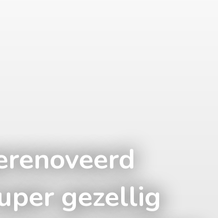
erenoveerd
super gezellig