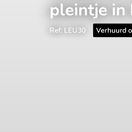
pleintje i
Ref: LEU30
Verhuurd 