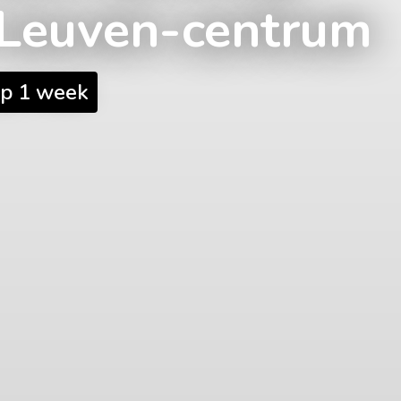
n Leuven-centrum
op 1 week